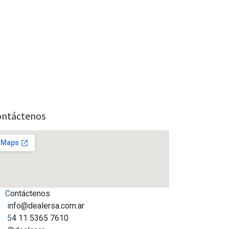
ontáctenos
C
ontáctenos
i
nfo@dealersa.com.ar
5
4 11 5365 7610